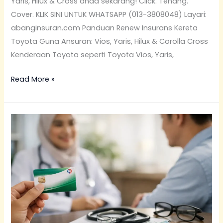
Yaris, Hilux & Cross anda sekarang! Click. Tenang.
Cover. KLIK SINI UNTUK WHATSAPP (013-3808048) Layari:
abanginsuran.com Panduan Renew Insurans Kereta
Toyota Guna Ansuran: Vios, Yaris, Hilux & Corolla Cross
Kenderaan Toyota seperti Toyota Vios, Yaris,
Read More »
Pelan
Pendidikan
Anak
PruBSN:
Cara
Simpan
Duit
Universiti