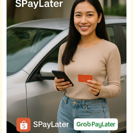
Guna
Ansuran:
City,
Civic,
HR-
V,
CR-
V
&
WR-
V