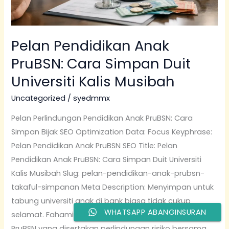
Kalis
Musibah
Pelan Pendidikan Anak
PruBSN: Cara Simpan Duit
Universiti Kalis Musibah
Uncategorized
/
syedmmx
Pelan Perlindungan Pendidikan Anak PruBSN: Cara
Simpan Bijak SEO Optimization Data: Focus Keyphrase:
Pelan Pendidikan Anak PruBSN SEO Title: Pelan
Pendidikan Anak PruBSN: Cara Simpan Duit Universiti
Kalis Musibah Slug: pelan-pendidikan-anak-prubsn-
takaful-simpanan Meta Description: Menyimpan untuk
tabung universiti anak di bank biasa tidak cukup
WHATSAPP ABANGINSURAN
selamat. Fahami kelebihan pelan pendidikan anak
PruBSN yang disertakan perlindungan risiko bersama