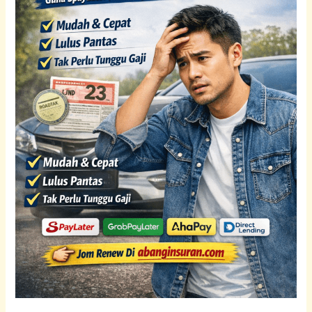
2,
3,
CX-
30,
CX-
5
&
CX-
8