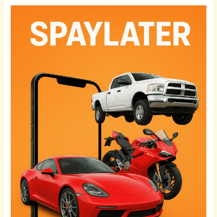
Renew
Insurans
Kereta
Mitsubishi
Guna
Ansuran:
Triton,
Xpander
&
Outlander