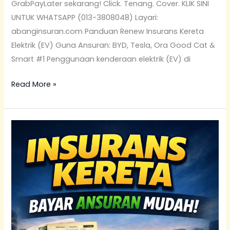
GrabPayLater sekarang! Click. Tenang. Cover. KLIK SINI
UNTUK WHATSAPP (013-3808048) Layari:
abanginsuran.com Panduan Renew Insurans Kereta
Elektrik (EV) Guna Ansuran: BYD, Tesla, Ora Good Cat &
Smart #1 Penggunaan kenderaan elektrik (EV) di
Read More »
Semak
Limit
SPayLater
Untuk
Renew
Insurans
Kereta
Ansuran