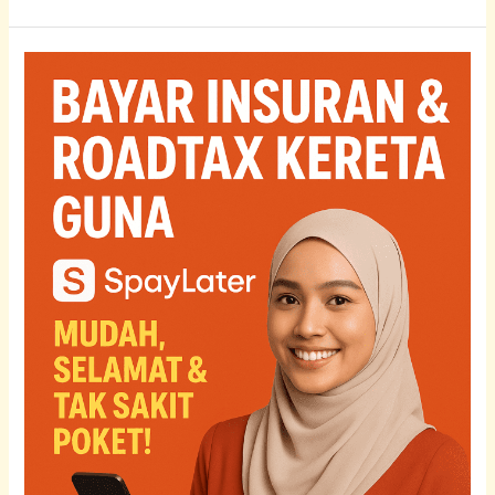
Beli
Insurans
Kereta
Guna
SPayLater
Shopee:
Cara
Renew
Ansuran
2026