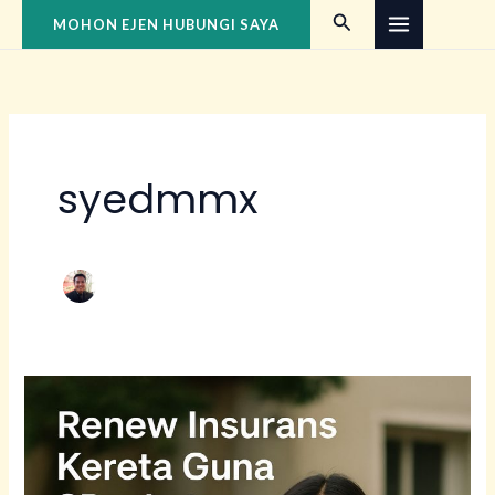
Skip
Search
MOHON EJEN HUBUNGI SAYA
to
content
syedmmx
Renew
Insurans
Kereta
Honda