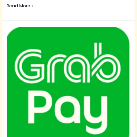
Read More »
Renew
Insurans
Motosikal
Guna
GrabPayLater:
Bayar
4
Kali
0%
Faedah