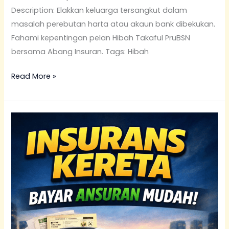
Description: Elakkan keluarga tersangkut dalam
masalah perebutan harta atau akaun bank dibekukan.
Fahami kepentingan pelan Hibah Takaful PruBSN
bersama Abang Insuran. Tags: Hibah
Read More »
Renew
Insurans
Kereta
Nissan
Guna
Ansuran:
Almera,
Serena,
Navara