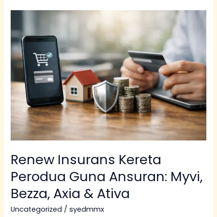
Renew
Insurans
Kereta
Perodua
Guna
Ansuran:
Myvi,
Bezza,
Axia
&
Ativa
Renew Insurans Kereta
Perodua Guna Ansuran: Myvi,
Bezza, Axia & Ativa
Uncategorized
/
syedmmx