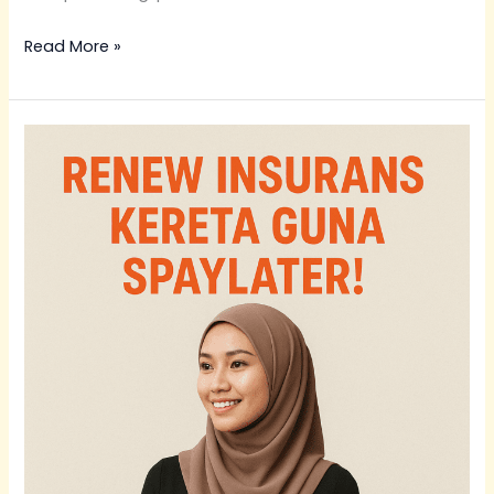
Read More »
Renew
Insurans
Kereta
Nissan
Guna
Ansuran:
Almera,
Serena,
Navara
&
X-
Trail