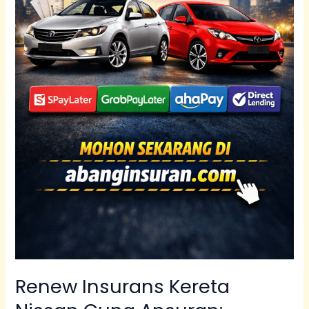
&
X-
Trail
Renew Insurans Kereta