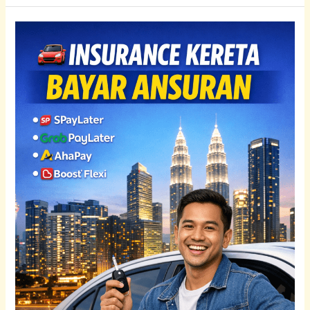
Renew
Insurans
Kereta
Toyota
Guna
Ansuran:
Vios,
Yaris,
Hilux
&
Cross