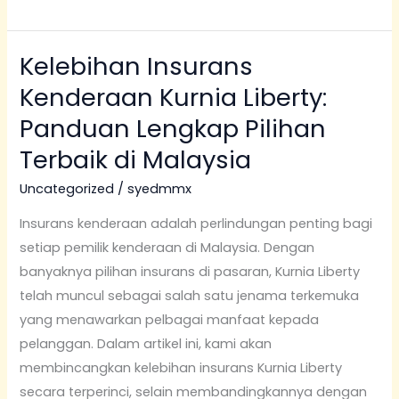
Kelebihan Insurans
Kelebihan
Insurans
Kenderaan Kurnia Liberty:
Kenderaan
Panduan Lengkap Pilihan
Kurnia
Terbaik di Malaysia
Liberty:
Panduan
Uncategorized
/
syedmmx
Lengkap
Insurans kenderaan adalah perlindungan penting bagi
Pilihan
setiap pemilik kenderaan di Malaysia. Dengan
Terbaik
banyaknya pilihan insurans di pasaran, Kurnia Liberty
di
telah muncul sebagai salah satu jenama terkemuka
Malaysia
yang menawarkan pelbagai manfaat kepada
pelanggan. Dalam artikel ini, kami akan
membincangkan kelebihan insurans Kurnia Liberty
secara terperinci, selain membandingkannya dengan