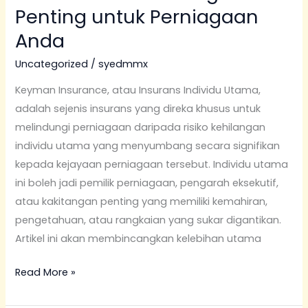
Insurance:
Penting untuk Perniagaan
Perlindungan
Anda
Penting
untuk
Uncategorized
/
syedmmx
Perniagaan
Keyman Insurance, atau Insurans Individu Utama,
Anda
adalah sejenis insurans yang direka khusus untuk
melindungi perniagaan daripada risiko kehilangan
individu utama yang menyumbang secara signifikan
kepada kejayaan perniagaan tersebut. Individu utama
ini boleh jadi pemilik perniagaan, pengarah eksekutif,
atau kakitangan penting yang memiliki kemahiran,
pengetahuan, atau rangkaian yang sukar digantikan.
Artikel ini akan membincangkan kelebihan utama
Read More »