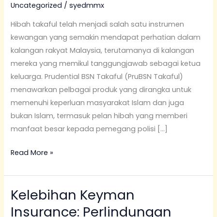
BSN
Uncategorized
/
syedmmx
Takaful,
Hibah takaful telah menjadi salah satu instrumen
Terutama
kewangan yang semakin mendapat perhatian dalam
untuk
kalangan rakyat Malaysia, terutamanya di kalangan
Ketua
mereka yang memikul tanggungjawab sebagai ketua
Keluarga
keluarga. Prudential BSN Takaful (PruBSN Takaful)
menawarkan pelbagai produk yang dirangka untuk
memenuhi keperluan masyarakat Islam dan juga
bukan Islam, termasuk pelan hibah yang memberi
manfaat besar kepada pemegang polisi […]
Read More »
Kelebihan Keyman
Kelebihan
Keyman
Insurance: Perlindungan