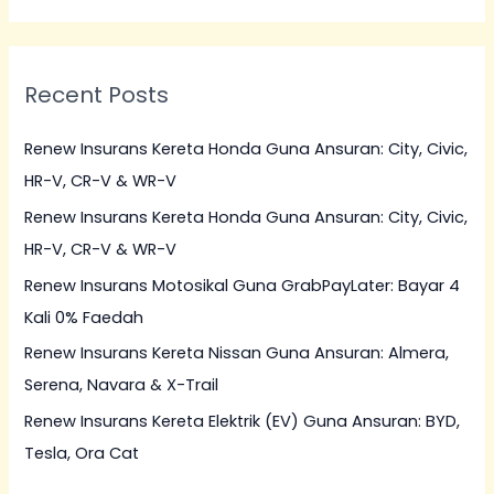
a
r
Recent Posts
c
h
Renew Insurans Kereta Honda Guna Ansuran: City, Civic,
f
HR-V, CR-V & WR-V
o
Renew Insurans Kereta Honda Guna Ansuran: City, Civic,
r
HR-V, CR-V & WR-V
:
Renew Insurans Motosikal Guna GrabPayLater: Bayar 4
Kali 0% Faedah
Renew Insurans Kereta Nissan Guna Ansuran: Almera,
Serena, Navara & X-Trail
Renew Insurans Kereta Elektrik (EV) Guna Ansuran: BYD,
Tesla, Ora Cat