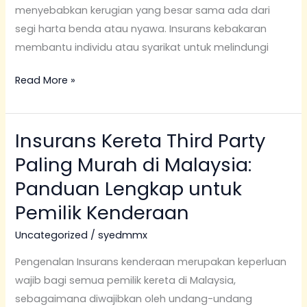
menyebabkan kerugian yang besar sama ada dari
segi harta benda atau nyawa. Insurans kebakaran
membantu individu atau syarikat untuk melindungi
Read More »
Insurans Kereta Third Party
Insurans
Kereta
Paling Murah di Malaysia:
Third
Panduan Lengkap untuk
Party
Pemilik Kenderaan
Paling
Murah
Uncategorized
/
syedmmx
di
Pengenalan Insurans kenderaan merupakan keperluan
Malaysia:
wajib bagi semua pemilik kereta di Malaysia,
Panduan
sebagaimana diwajibkan oleh undang-undang
Lengkap