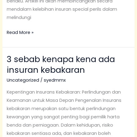
berlaku. Artikel ini akan membincangkan secara
mendalam kelebihan insuran special perils dalam
melindungi
Read More »
3 sebab kenapa kena ada
3
sebab
insuran kebakaran
kenapa
Uncategorized
/
syedmmx
kena
ada
Kepentingan Insurans Kebakaran: Perlindungan dan
insuran
Keamanan untuk Masa Depan Pengenalan Insurans
kebakaran
kebakaran merupakan satu bentuk perlindungan
kewangan yang sangat penting bagi pemilik harta
benda dan perniagaan. Dalam kehidupan, risiko
kebakaran sentiasa ada, dan kebakaran boleh