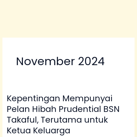
November 2024
Kepentingan Mempunyai
Kepentingan
Mempunyai
Pelan Hibah Prudential BSN
Pelan
Takaful, Terutama untuk
Hibah
Ketua Keluarga
Prudential