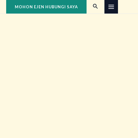
Skip
Search
MOHON EJEN HUBUNGI SAYA
to
content