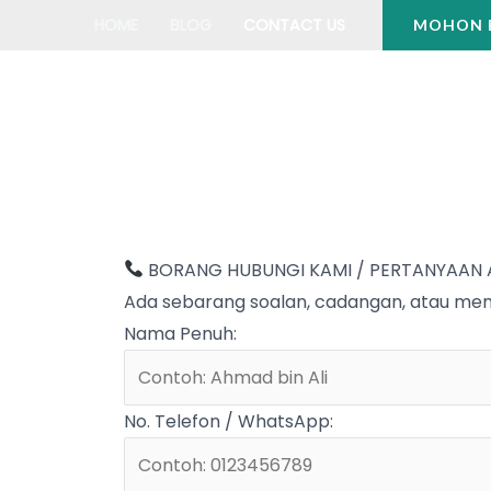
Skip
HOME
BLOG
CONTACT US
MOHON E
to
content
BORANG HUBUNGI KAMI / PERTANYAAN
Ada sebarang soalan, cadangan, atau meme
Nama Penuh:
No. Telefon / WhatsApp: