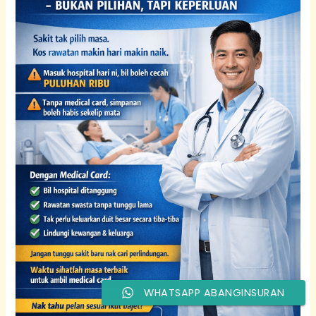
Fakta
Takaful:
Jangan
Sampai
Terpedaya!
|
PruBSN
WHATSAPP ABANGINSURAN