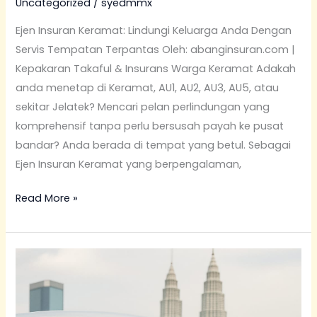
Takaful
Uncategorized
/
syedmmx
Terbaik
Ejen Insuran Keramat: Lindungi Keluarga Anda Dengan
2026
Servis Tempatan Terpantas Oleh: abanginsuran.com |
|
Kepakaran Takaful & Insurans Warga Keramat Adakah
abanginsuran.com
anda menetap di Keramat, AU1, AU2, AU3, AU5, atau
sekitar Jelatek? Mencari pelan perlindungan yang
komprehensif tanpa perlu bersusah payah ke pusat
bandar? Anda berada di tempat yang betul. Sebagai
Ejen Insuran Keramat yang berpengalaman,
Read More »
Ejen
Insuran
Sungai
Besi