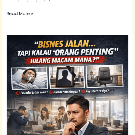
Read More »
Panduan
Lengkap
Keyman
Insurance
Malaysia
2026
|
abanginsuran.com