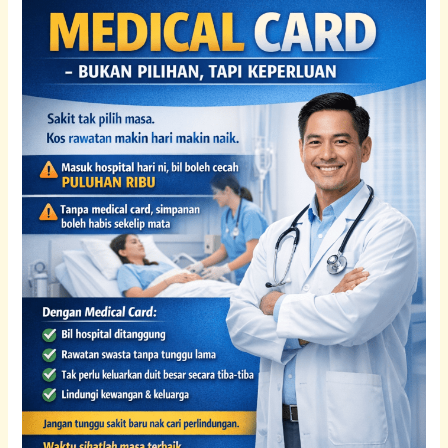
Ejen
Insuran
Bukit
Jalil
(Medical
Card
&
Wealth
Protection)
|
abanginsuran.com