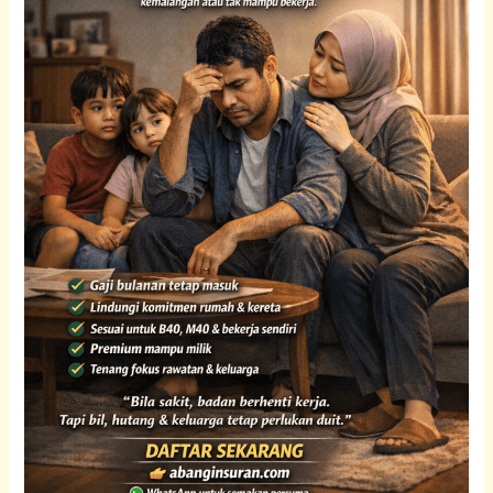
(Pakar
Medical
Card
&
Claim)
|
abanginsuran.com