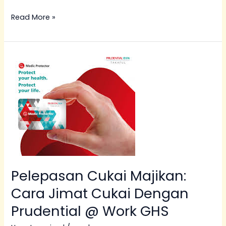
Read More »
Pelepasan
Cukai
Majikan:
Cara
Jimat
Cukai
Dengan
Prudential
@
Pelepasan Cukai Majikan:
Work
Cara Jimat Cukai Dengan
GHS
Prudential @ Work GHS