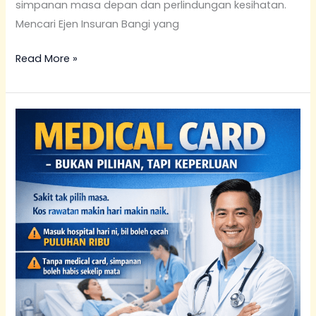
simpanan masa depan dan perlindungan kesihatan.
Mencari Ejen Insuran Bangi yang
Read More »
Ejen
Insuran
Puchong
(Pakar
Takaful
&
Medical
Card)
|
abanginsuran.com