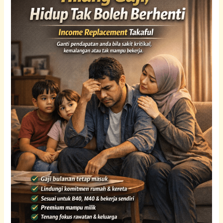
Bangi
&
Takaful
(Pakar
Hibah
&
Medical
Card)
|
abanginsuran.com