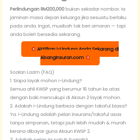
Perlindungan RM200,000
bukan sekadar nombor. Ia
jaminan masa depan keluarga jika sesuatu berlaku
pada anda. Ingat, musibah tak beri amaran — tapi
anda boleh bersedia sekarang.
Aktifkan i-Lindung Anda Sekarang di
AbangInsuran.com
Soalan Lazim (FAQ)
1. Siapa layak mohon i-Lindung?
Semua ahli KWSP yang berumur 16 tahun ke atas
dengan baki mencukupi di Akaun 2 layak mohon.
2. Adakah i-Lindung berbeza dengan takaful biasa?
Ya. i-Lindung adalah pelan insurans/takaful asas
tanpa simpanan, tetapi jauh lebih mudah & murah
kerana dibayar guna Akaun KWSP 2.
3. Adakah pelan ini patuh Syariah?