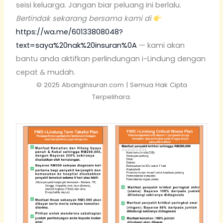
seisi keluarga. Jangan biar peluang ini berlalu.
Bertindak sekarang bersama kami di
https://wa.me/60133808048?
text=saya%20nak%20insuran%0A
— kami akan
bantu anda aktifkan perlindungan i-Lindung dengan
cepat & mudah.
© 2025 AbangInsuran.com | Semua Hak Cipta
Terpelihara.